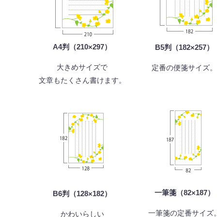
A4判（210×297）
B5判（182×257）
大きめサイズで
定番の便箋サイズ
文章もたくさん書けます。
一筆箋（82×187）
B6判（128×182）
一筆箋の定番サイズ
かわいらしい