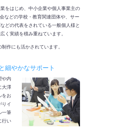
企業をはじめ、中小企業や個人事業主の
母会などの学校・教育関連団体や、サー
プなどの代表をされている一般個人様と
幅広く実績を積み重ねています。
の制作にも活かされています。
と細やかなサポート
望や内
に大澤
ルをお
がりイ
ル一筆
に行い