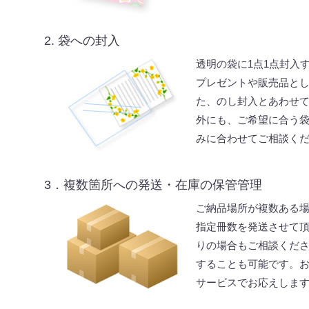
2.
袋への封入
透明の袋に1点1点封入
プレゼントや販売品と
た、のし封入とあわせ
外にも、ご希望に合う
みに合わせてご相談く
3．複数箇所への発送・在庫の保管管理
ご納品場所が複数ある
指定冊数を発送させて
りの場合もご相談くだ
することも可能です。
サービスでお応えしま