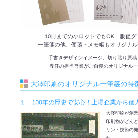
10冊までの小ロットでもOK！販促
一筆箋の他、便箋・メモ帳もオリジナル
手書きデザインイメージ、切り貼り原稿
専任の担当営業がご自慢のオリジナル一
大澤印刷のオリジナル一筆箋の特
１．100年の歴史で安心！上場企業から個
大澤印刷が創業
印刷物がどん
リント技術の
た。