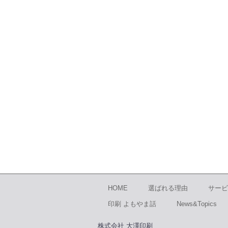
HOME
選ばれる理由
サービ
印刷 よもやま話
News&Topics
株式会社 大澤印刷