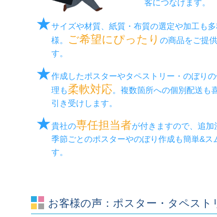
客につなげます。
★
サイズや材質、紙質・布質の選定や加工も多
ご希望にぴったり
様。
の商品をご提
す。
★
作成したポスターやタペストリー・のぼりの
柔軟対応
理も
。複数箇所への個別配送も
引き受けします。
★
専任担当者
貴社の
が付きますので、追加
季節ごとのポスターやのぼり作成も簡単&ス
す。
お客様の声：ポスター・タペスト