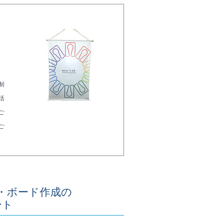
制
活
ご
ご
・ボード作成の
ート