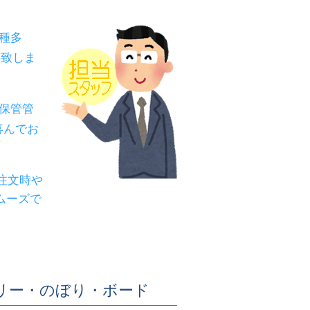
種多
供致しま
保管管
喜んでお
注文時や
ムーズで
リー・のぼり・ボード