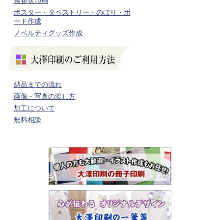
挨拶状印刷
ポスター・タペストリー・のぼり・ボ
ード作成
ノベルティグッズ作成
納品までの流れ
画像・写真の渡し方
加工について
無料相談