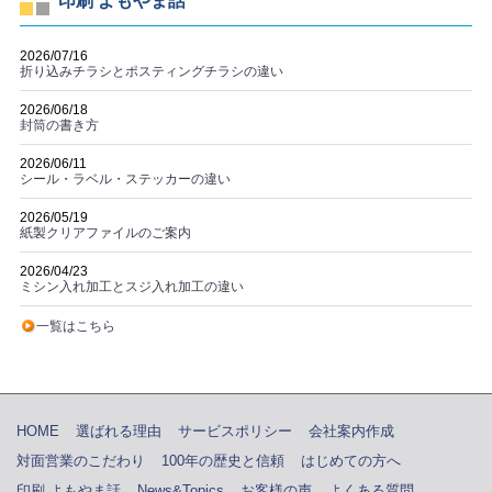
印刷 よもやま話
2026/07/16
折り込みチラシとポスティングチラシの違い
2026/06/18
封筒の書き方
2026/06/11
シール・ラベル・ステッカーの違い
2026/05/19
紙製クリアファイルのご案内
2026/04/23
ミシン入れ加工とスジ入れ加工の違い
一覧はこちら
HOME
選ばれる理由
サービスポリシー
会社案内作成
対面営業のこだわり
100年の歴史と信頼
はじめての方へ
印刷 よもやま話
News&Topics
お客様の声
よくある質問