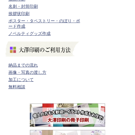
名刺・封筒印刷
挨拶状印刷
ポスター・タペストリー・のぼり・ボ
ード作成
ノベルティグッズ作成
納品までの流れ
画像・写真の渡し方
加工について
無料相談