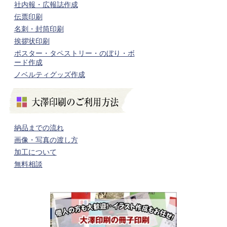
社内報・広報誌作成
伝票印刷
名刺・封筒印刷
挨拶状印刷
ポスター・タペストリー・のぼり・ボ
ード作成
ノベルティグッズ作成
納品までの流れ
画像・写真の渡し方
加工について
無料相談