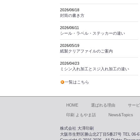
2026/06/18
封筒の書き方
2026/06/11
シール・ラベル・ステッカーの違い
2026/05/19
紙製クリアファイルのご案内
2026/04/23
ミシン入れ加工とスジ入れ加工の違い
一覧はこちら
HOME
選ばれる理由
サービ
印刷 よもやま話
News&Topics
株式会社 大澤印刷
大阪市生野区勝山北2丁目5番27号 TEL 06-671