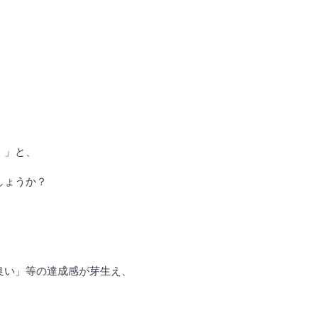
・」と、
しょうか？
良い」等の達成感が芽生え、