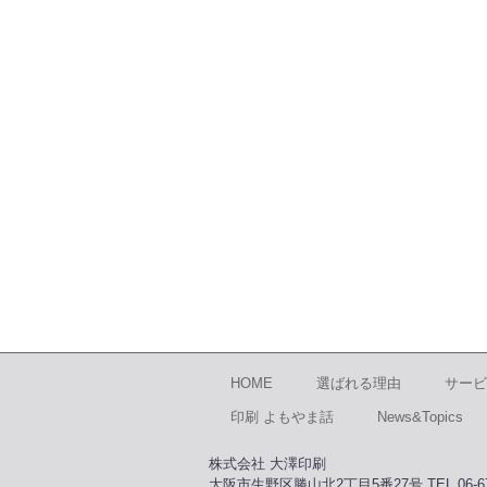
HOME
選ばれる理由
サービ
印刷 よもやま話
News&Topics
株式会社 大澤印刷
大阪市生野区勝山北2丁目5番27号 TEL 06-671