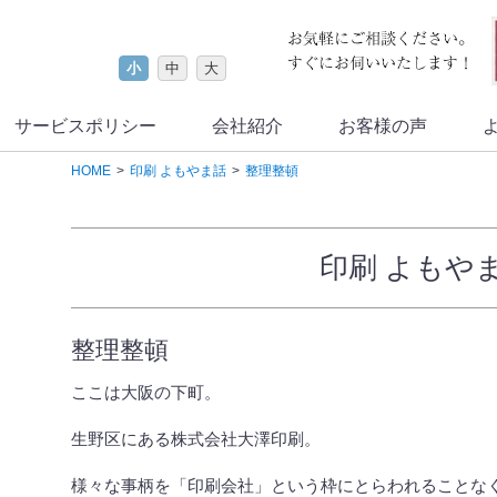
小
中
大
サービスポリシー
会社紹介
お客様の声
HOME
印刷 よもやま話
整理整頓
印刷 よもや
整理整頓
ここは大阪の下町。
生野区にある株式会社大澤印刷。
様々な事柄を「印刷会社」という枠にとらわれることな