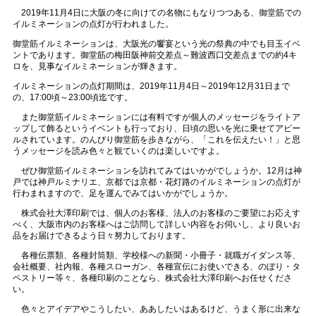
2019年11月4日に大阪の冬に向けての名物にもなりつつある、御堂筋での
イルミネーションの点灯が行われました。
御堂筋イルミネーションは、大阪光の饗宴という光の祭典の中でも目玉イベ
ントであります。御堂筋の梅田阪神前交差点～難波西口交差点までの約4キ
ロを、見事なイルミネーションが輝きます。
イルミネーションの点灯期間は、2019年11月4日～2019年12月31日まで
の、17:00頃～23:00頃迄です。
また御堂筋イルミネーションには有料ですが個人のメッセージをライトア
ップして飾るというイベントも行っており、日頃の思いを光に乗せてアピー
ルされています。のんびり御堂筋を歩きながら、「これを伝えたい！」と思
うメッセージを読み色々と観ていくのは楽しいですよ。
ぜひ御堂筋イルミネーションを訪れてみてはいかがでしょうか。12月は神
戸では神戸ルミナリエ、京都では京都・花灯路のイルミネーションの点灯が
行わまれますので、足を運んでみてはいかがでしょうか。
株式会社大澤印刷では、個人のお客様、法人のお客様のご要望にお応えす
べく、大阪市内のお客様へはご訪問して詳しい内容をお伺いし、より良いお
品をお届けできるよう日々努力しております。
各種伝票類、各種封筒類、学校様への新聞・小冊子・就職ガイダンス等、
会社概要、社内報、各種スローガン、各種宣伝にお使いできる、のぼり・タ
ペストリー等々、各種印刷のことなら、株式会社大澤印刷へお任せくださ
い。
色々とアイデアやこうしたい、ああしたいはあるけど、うまく形に出来な