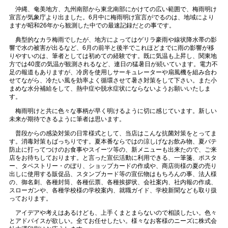
沖縄、奄美地方、九州南部から東北南部にかけての広い範囲で、梅雨明け
宣言が気象庁より出ました。6月中に梅雨明け宣言がでるのは、地域により
ますが昭和26年から観測した中での最速記録だとの事です。
典型的なカラ梅雨でしたが、地方によってはゲリラ豪雨や線状降水帯の影
響で水の被害が出るなど、6月の前半と後半でこれほどまでに雨の影響が移
りやすいのは、筆者としては初めての経験です。既に気温も上昇し、関東地
方では40度の気温が観測されるなど、連日の猛暑日が続いています。電力不
足の報道もありますが、冷房を使用しサーキュレーターや扇風機を組み合わ
せてながら、冷たい風を効率よく循環させて暑さ対策をして下さい。また小
まめな水分補給をして、熱中症や脱水症状にならないようお願いいたしま
す。
梅雨明けと共に色々な事柄が早く明けるように切に感じています。新しい
未来が期待できるように筆者は思います。
普段からの感染対策の日常様式として、当店はこんな抗菌対策をとってま
す。消毒対策もばっちりです。夏本番ならではの涼しげなお飲み物、夏バテ
防止に打ってつけのお食事やスイーツ等の、新メニューも出来たので、ご来
店をお待ちしております。と言った宣伝活動に利用できる、一筆箋、ポスタ
ー、タペストリー・のぼり、ショップカードの作成や、商店街様の夏の売り
出しに使用する販促品、スタンプカード等の宣伝物はもちろんの事、法人様
の、御名刺、各種封筒、各種伝票、各種挨拶状、会社案内、社内報の作成、
スローガンや、各種学校様の学校案内、就職ガイド、学校新聞なども取り扱
っております。
アイデアや考えはあるけども、上手くまとまらないので相談したい。色々
とアドバイスが欲しい。全てお任せしたい。様々なお客様のニーズに株式会