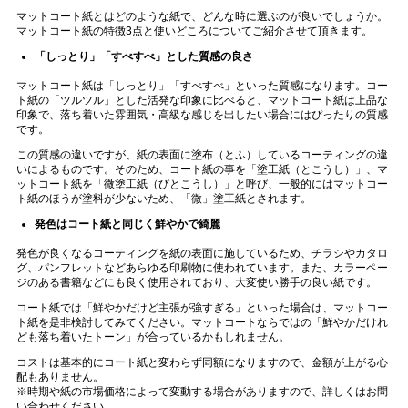
マットコート紙とはどのような紙で、どんな時に選ぶのが良いでしょうか。
マットコート紙の特徴
3
点と使いどころについてご紹介させて頂きます。
「しっとり」「すべすべ」とした質感の良さ
マットコート紙は「しっとり」「すべすべ」といった質感になります。コー
ト紙の「ツルツル」とした活発な印象に比べると、マットコート紙は上品な
印象で、落ち着いた雰囲気・高級な感じを出したい場合にはぴったりの質感
です。
この質感の違いですが、紙の表面に塗布（とふ）しているコーティングの違
いによるものです。そのため、コート紙の事を「塗工紙（とこうし）」、マ
ットコート紙を「微塗工紙（びとこうし）」と呼び、一般的にはマットコー
ト紙のほうが塗料が少ないため、「微」塗工紙とされます。
発色はコート紙と同じく鮮やかで綺麗
発色が良くなるコーティングを紙の表面に施しているため、チラシやカタロ
グ、パンフレットなどあらゆる印刷物に使われています。また、カラーペー
ジのある書籍などにも良く使用されており、大変使い勝手の良い紙です。
コート紙では「鮮やかだけど主張が強すぎる」といった場合は、マットコー
ト紙を是非検討してみてください。マットコートならではの「鮮やかだけれ
ども落ち着いたトーン」が合っているかもしれません。
コストは基本的にコート紙と変わらず同額になりますので、金額が上がる心
配もありません。
※時期や紙の市場価格によって変動する場合がありますので、詳しくはお問
い合わせください。