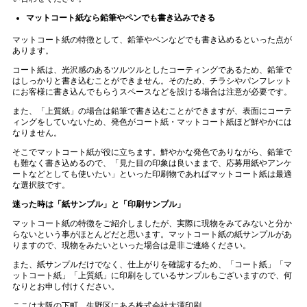
マットコート紙なら鉛筆やペンでも書き込みできる
マットコート紙の特徴として、鉛筆やペンなどでも書き込めるといった点が
あります。
コート紙は、光沢感のあるツルツルとしたコーティングであるため、鉛筆で
はしっかりと書き込むことができません。そのため、チラシやパンフレット
にお客様に書き込んでもらうスペースなどを設ける場合は注意が必要です。
また、「上質紙」の場合は鉛筆で書き込むことができますが、表面にコーテ
ィングをしていないため、発色がコート紙・マットコート紙ほど鮮やかには
なりません。
そこでマットコート紙が役に立ちます。鮮やかな発色でありながら、鉛筆で
も難なく書き込めるので、「見た目の印象は良いままで、応募用紙やアンケ
ートなどとしても使いたい」といった印刷物であればマットコート紙は最適
な選択肢です。
迷った時は「紙サンプル」と「印刷サンプル」
マットコート紙の特徴をご紹介しましたが、実際に現物をみてみないと分か
らないという事がほとんどだと思います。マットコート紙の紙サンプルがあ
りますので、現物をみたいといった場合は是非ご連絡ください。
また、紙サンプルだけでなく、仕上がりを確認するため、「コート紙」「マ
ットコート紙」「上質紙」に印刷をしているサンプルもございますので、何
なりとお申し付けください。
ここは大阪の下町、生野区にある株式会社大澤印刷。