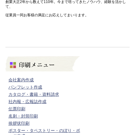
創業大正
2
年から数えて
110
年。今まで培ってきたノウハウ、経験を活かし
て、
従業員一同お客様の満足にお応えしてまいります。
会社案内作成
パンフレット作成
カタログ・書籍・資料請求
社内報・広報誌作成
伝票印刷
名刺・封筒印刷
挨拶状印刷
ポスター・タペストリー・のぼり・ボ