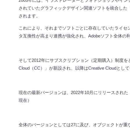
2003
年には、イラストレーターとフォトショップやイン
されていたグラフィックデザイン関連ソフトを統合した
されます。
これにより、それまでソフトごとに存在していたライセ
タ互換性が高まり連携が強化され、
Adobe
ソフト全体の
そして
2012
年にサブスクリプション（定期購入）制度を
Cloud
（
CC
）」が新設され、以降は
Creative Cloud
として
現在の最新バージョンは、
2022
年
10
月にリリースされた
現在）
全体のバージョンとしては
27
に及び、オブジェクトが重