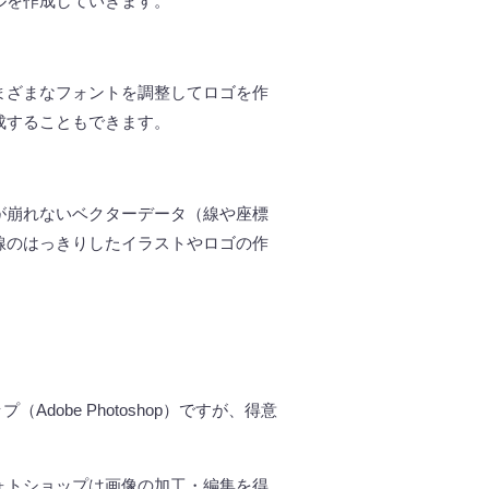
ルを作成していきます。
まざまなフォントを調整してロゴを作
成することもできます。
が崩れないベクターデータ（線や座標
線のはっきりしたイラストやロゴの作
ップ（
Adobe Photoshop
）ですが、得意
ォトショップは画像の加工・編集を得