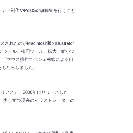
ォント制作や
PostScript
編集を行うこと
ースされたのが
Macintosh
版の
Illustrator
ンツール、楕円ツール、拡大・縮小ツ
、「マウス操作でベジェ曲線による自
をもたらしました。
イリアス」、
2000
年にリリースした
、少しずつ現在のイラストレーターの