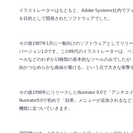
イラストレーターはもともと、
Adobe Systems
社内でフ
を目的として開発されたソフトウェアでした。
その後
1987
年
1
月に一般向けのソフトウェアとしてリリ
バージョン
1.0
です。この時代のイラストレーターは、ペ
ールなどのわずか
13
種類の基本的なツールのみでしたが
由かつなめらかな曲線が書ける」という点で大きな衝撃
その後
1998
年にリリースした
Illustrator 8.0
で「アンチエ
Illustrator9.0
で初めて「効果」メニューが追加されるなど
機能に近づいていきます。