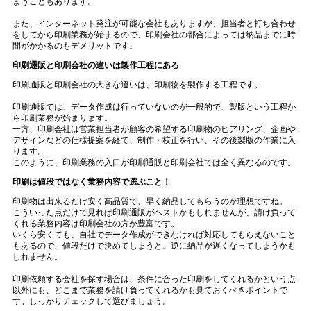
まうこともあります。
また、インターネット発注が可能な会社もありますが、担当者と打ち合わせ
をしてから印刷業務が始まるので、印刷会社の都合によっては納品までに時
間がかかるのもデメリットです。
印刷通販と印刷会社の違いは製作工程にある
印刷通販と印刷会社の大きな違いは、印刷物を製作する工程です。
印刷通販では、データ作成は行っていないのが一般的で、製版という工程か
ら印刷業務が始まります。
一方、印刷会社は営業担当者が顧客の希望する印刷物のヒアリング、企画や
デザインなどの仕様提案を経て、制作・校正を行い、その後製版の作業に入
ります。
このように、印刷業務の入口が印刷通販と印刷会社では全く異なるのです。
印刷は値段ではなく業務内容で選ぶこと！
印刷物は出来るだけ安く高品質で、早く納品してもらうのが理想ですね。
こういった点だけで見れば印刷通販がベストかもしれませんが、請け負って
くれる業務内容は印刷会社の方が豊富です。
いくら安くても、自社でデータ作成ができなければ対応してもらえないこと
もあるので、値段だけで決めてしまうと、逆に納品が遅くなってしまうかも
しれません。
印刷依頼する会社を探す場合は、条件に合った印刷をしてくれるかという点
以外にも、どこまで業務を請け負ってくれるかも見ておくべきポイントで
す。しっかりチェックして選びましょう。