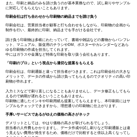
また、印刷と納品のみを請け負うのが基本業務なので、試し刷りやサンプル
に対応してもらえないこともあります。
印刷会社は打ち合わせから印刷物の納品までを請け負う
印刷会社は、営業担当者が顧客と打ち合わせをしながら、印刷物の企画から
制作を行い、最終的に印刷、納品までを手がける会社です。
請け負う印刷物は多岐にわたっていて、書籍や雑誌などの書物からパンフレ
ット、マニュアル、販促用のチラシや
DM
、ポスターやカレンダーなどあら
ゆる印刷物の作成を担当してくれます。
中にはガラスや金属など特殊な印刷を取り扱う会社もあります。
「印刷のプロ」という視点から適切な提案をもらえる
印刷会社は、印刷通販と違って担当者がつきます。これは印刷会社の大きな
メリットで、データの作成から請け負ってもらえるのでクオリティの高い印
刷物が作れます。
入力ミスなどで刷り直しになることもありませんし、データ修正もしてもら
えるので納期が遅れるということもありません。
印刷物に適したインキや印刷用紙も提案してもらえますし、本印刷前にはサ
ンプルもチェックできますから、理想通りの印刷物に仕上がります。
手厚いサービスであるがゆえの価格の高さがネック
デメリットとしては、やはり価格の高さが挙げられるでしょう。
担当者の人件費もかかりますし、データ作成や試し刷りなど印刷通販とは違
う見えない費用が発生するため、価格だけで比較すると倍以上高くなってし