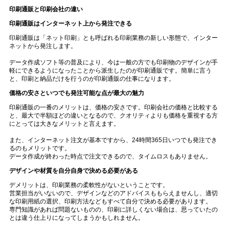
印刷通販と印刷会社の違い
印刷通販はインターネット上から発注できる
印刷通販は「ネット印刷」とも呼ばれる印刷業務の新しい形態で、インター
ネットから発注します。
データ作成ソフト等の普及により、今は一般の方でも印刷物のデザインが手
軽にできるようになったことから派生したのが印刷通販です。簡単に言う
と、印刷と納品だけを行うのが印刷通販の仕事になります。
価格の安さといつでも発注可能な点が最大の魅力
印刷通販の一番のメリットは、価格の安さです。印刷会社の価格と比較する
と、最大で半額ほどの違いとなるので、クオリティよりも価格を重視する方
にとっては大きなメリットと言えます。
また、インターネット注文が基本ですから、
24
時間
365
日いつでも発注でき
るのもメリットです。
データ作成が終わった時点で注文できるので、タイムロスもありません。
デザインや材質を自分自身で決める必要がある
デメリットは、印刷業務の柔軟性がないということです。
営業担当がいないので、デザインなどのアドバイスももらえませんし、適切
な印刷用紙の選択、印刷方法などもすべて自分で決める必要があります。
専門知識があれば問題ないものの、印刷に詳しくない場合は、思っていたの
とは違う仕上りになってしまうかもしれません。