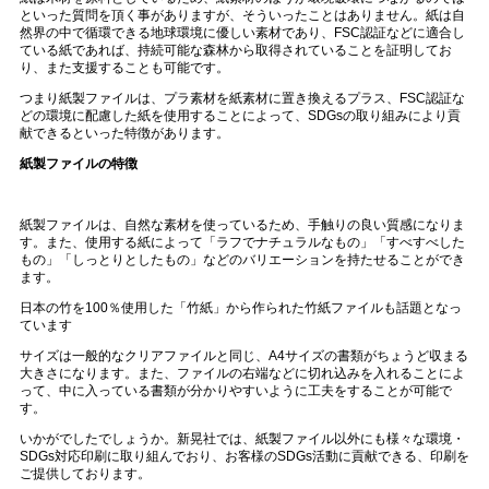
といった質問を頂く事がありますが、そういったことはありません。紙は自
然界の中で循環できる地球環境に優しい素材であり、
FSC
認証などに適合し
ている紙であれば、持続可能な森林から取得されていることを証明してお
り、また支援することも可能です。
つまり紙製ファイルは、プラ素材を紙素材に置き換えるプラス、
FSC
認証な
どの環境に配慮した紙を使用することによって、
SDGs
の取り組みにより貢
献できるといった特徴があります。
紙製ファイルの特徴
紙製ファイルは、自然な素材を使っているため、手触りの良い質感になりま
す。また、使用する紙によって「ラフでナチュラルなもの」「すべすべした
もの」「しっとりとしたもの」などのバリエーションを持たせることができ
ます。
日本の竹を
100
％使用した「竹紙」から作られた竹紙ファイルも話題となっ
ています
サイズは一般的なクリアファイルと同じ、
A4
サイズの書類がちょうど収まる
大きさになります。また、ファイルの右端などに切れ込みを入れることによ
って、中に入っている書類が分かりやすいように工夫をすることが可能で
す。
いかがでしたでしょうか。新晃社では、紙製ファイル以外にも様々な環境・
SDGs
対応印刷に取り組んでおり、お客様の
SDGs
活動に貢献できる、印刷を
ご提供しております。