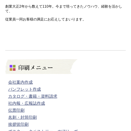
創業大正
2
年から数えて
110
年。今まで培ってきたノウハウ、経験を活かし
て、
従業員一同お客様の満足にお応えしてまいります。
会社案内作成
パンフレット作成
カタログ・書籍・資料請求
社内報・広報誌作成
伝票印刷
名刺・封筒印刷
挨拶状印刷