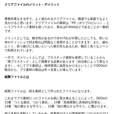
クリアファイルのメリット・デメリット
事務作業をする中で、よく使われるクリアファイル。職場でも家庭でもよく
見かけると思います。クリアファイルの素材は「
PP
（ポリプロピレン）」と
いうプラスチック素材を使っており、厚みは
0.3mm
ほどであることが一般的
です。
メリットとしては、耐水性があるので水や汚れが付着したとしても、乾いた
布やティッシュで拭き取れば問題なく使用することができます。また、破れ
にくく、折り曲げにも強いといった耐久性もあるため、幅広く色々なシーン
で利用されています。
一方で、デメリットとしては、プラスチック素材を使用していることから
「廃プラスチック」として廃棄する必要があります（自治体によって異なり
ます）。そしてプラ素材は、地球環境に負荷をかけるということで
SDGs
の
観点から、プラ素材の製品は年々見直しが進んでいます。
紙製ファイルとは
紙製ファイルは、紙を素材として作られたファイルになります。
これまでプラ素材だったファイルを紙に置き換えることによって、
SDGs
の
12
番「つくる責任、つかう責任」、
13
番「気候変動に具体的な対策を」、
14
番「海の豊かさを守ろう」、
15
番「陸の豊かさも守ろう」に繋がります。
紙は木材を原料としているため、紙素材のほうが環境破壊につながるのでは