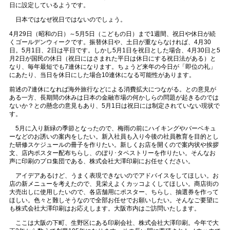
日に設定しているようです。
日本ではなぜ祝日ではないのでしょう。
4月29日（昭和の日）～5月5日（こどもの日）まで1週間、祝日や休日が続
くゴールデンウィークです。振替休日や、土日が重ならなければ、4月30
日。5月1日、2日は平日です。しかし5月1日を祝日とした場合、4月30日と5
月2日が国民の休日（祝日にはさまれた平日は休日にする祝日法がある）と
なり、毎年最短でも7連休になります。ちょうど来年の今日が「即位の礼」
にあたり、当日を休日にした場合10連休になる可能性があります。
前述の7連休になれば海外旅行などによる消費拡大につながる。との意見が
ある一方、長期間の休みは日本の金融市場の何かしらの問題が起きるのでは
ないか？との懸念の意見もあり、5月1日は祝日には制定されていない現状で
す。
5月に入り新緑の季節となったので、梅雨の前にハイキングやバーベキュ
ーなどのお誘いの案内をしたい。新入社員も入り今後の社員教育を目的とし
た研修スケジュールの冊子を作りたい。新しくお店を開くので案内状や挨拶
文、店内ポスター配布ちらし、のぼり･タペストリーを作りたい。そんなお
声に印刷のプロ集団である、株式会社大澤印刷にお任せください。
アイデアあるけど、うまく表現できないのでアドバイスをしてほしい。お
店の新メニューを考えたので、見栄えよくカッコよくしてほしい。商店街の
大売出しに使用したいので、各店舗用にポスター、ちらし、抽選券を作って
ほしい。色々と難しそうなので全部お任せでお願いしたい。そんなご要望に
も株式会社大澤印刷はお応えします。大阪市内はご訪問いたします。
ここは大阪の下町、生野区にある印刷会社、株式会社大澤印刷。今年で大