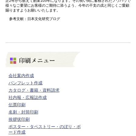
正2年から数えて創業105年になります。その長い間に蓄積されたノウハウで
様々なご要望にお客様のご期待に添うよう、今年の干支の戌と同じくご愛顧
賜りますようお願いいたします。
参考文献：日本文化研究ブログ
会社案内作成
パンフレット作成
カタログ・書籍・資料請求
社内報・広報誌作成
伝票印刷
名刺・封筒印刷
挨拶状印刷
ポスター・タペストリー・のぼり・ボ
ード作成