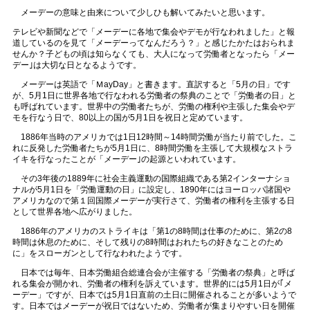
メーデーの意味と由来について少しひも解いてみたいと思います。
テレビや新聞などで「メーデーに各地で集会やデモが行なわれました」と報
道しているのを見て「メーデーってなんだろう？」と感じたかたはおられま
せんか？子どもの頃は知らなくても、大人になって労働者となったら「メー
デー｣は大切な日となるようです。
メーデーは英語で「ＭayDay」と書きます。直訳すると「5月の日」です
が、5月1日に世界各地で行なわれる労働者の祭典のことで「労働者の日」と
も呼ばれています。世界中の労働者たちが、労働の権利や主張した集会やデ
モを行なう日で、80以上の国が5月1日を祝日と定めています。
1886年当時のアメリカでは1日12時間～14時間労働が当たり前でした。こ
れに反発した労働者たちが5月1日に、8時間労働を主張して大規模なストラ
イキを行なったことが「メーデー｣の起源といわれています。
その3年後の1889年に社会主義運動の国際組織である第2インターナショ
ナルが5月1日を「労働運動の日」に設定し、1890年にはヨーロッパ諸国や
アメリカなので第１回国際メーデーが実行さて、労働者の権利を主張する日
として世界各地へ広がりました。
1886年のアメリカのストライキは「第1の8時間は仕事のために、第2の8
時間は休息のために、そして残りの8時間はおれたちの好きなことのため
に」をスローガンとして行なわれたようです。
日本では毎年、日本労働組合総連合会が主催する「労働者の祭典」と呼ば
れる集会が開かれ、労働者の権利を訴えています。世界的には5月1日が｢メ
ーデー」ですが、日本では5月1日直前の土日に開催されることが多いようで
す。日本ではメーデーが祝日ではないため、労働者が集まりやすい日を開催