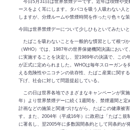
今日5月31日は世界禁煙デーです。近年は喫煙や受
ースをよく耳にします。タバコを吸う人吸わない人と
しますが、分煙ルームや禁煙時間を作ったり色々な策
今回は世界禁煙デーについて少しひもといてみたいと
たばこを吸わないことを一般的な慣習として根づか
（WHO）では、1987年の世界保健機関決議において、
に実施することを決定し、翌1989年の決議で、この
が正式に定められました。WHOは毎年スローガンを
える危険性やニコチンの依存性、たばこ産業に関する
下げ、社会に対して問題提起している。
この日は世界各地でさまざまなキャンペーンが実施さ
年）より世界禁煙デーに続く1週間を、禁煙週間と定め
計画などの施策と関連づけながら、たばこの健康被害
す。また、2004年（平成16年）に政府は「たばこ
に署名し、翌2005年に多数国間条約として同条約が