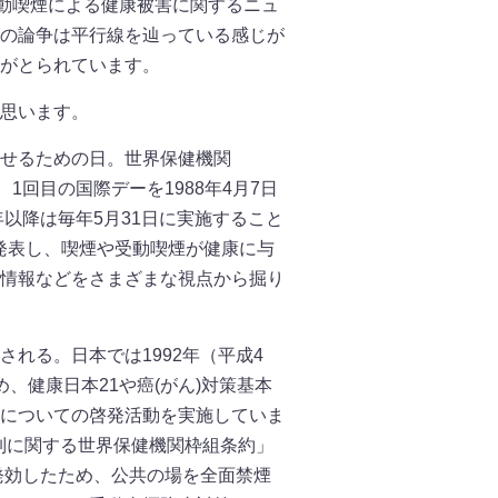
動喫煙による健康被害に関するニュ
の論争は平行線を辿っている感じが
がとられています。
思います。
せるための日。世界保健機関
1回目の国際デーを1988年4月7日
年以降は毎年5月31日に実施すること
発表し、喫煙や受動喫煙が健康に与
情報などをさまざまな視点から掘り
れる。日本では1992年（平成4
、健康日本21や癌(がん)対策基本
についての啓発活動を実施していま
規制に関する世界保健機関枠組条約」
発効したため、公共の場を全面禁煙