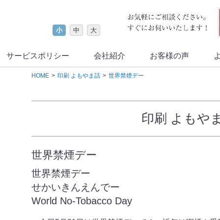
小
中
大
サービスポリシー
会社紹介
お客様の声
HOME
印刷 よもやま話
世界禁煙デー
印刷 よもや
世界禁煙デー
世界禁煙デー
せかいきんえんでー
World No-Tobacco Day