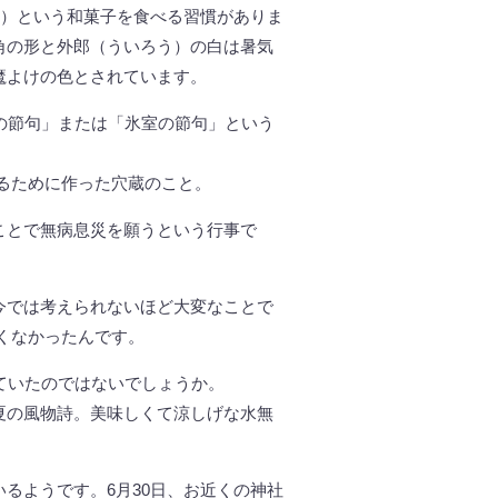
き）という和菓子を食べる習慣がありま
角の形と外郎（ういろう）の白は暑気
魔よけの色とされています。
の節句」または「氷室の節句」という
るために作った穴蔵のこと。
ことで無病息災を願うという行事で
。
今では考えられないほど大変なことで
くなかったんです。
ていたのではないでしょうか。
夏の風物詩。美味しくて涼しげな水無
るようです。6月30日、お近くの神社