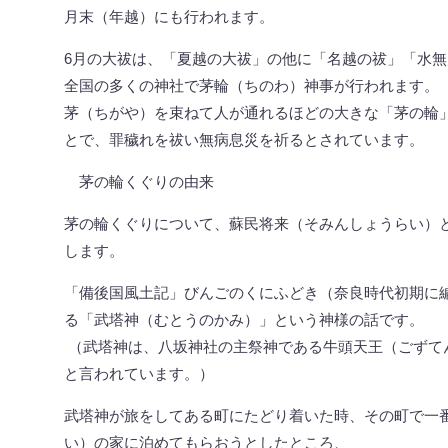
月末（年越）にも行われます。
6月の大祓は、「夏越の大祓」の他に「名越の祓」「水
全国の多くの神社で茅輪（ちのわ）神事が行われます。
茅（ちがや）を束ねて人が通れるほどの大きな「茅の輪
とで、罪穢れを祓い無病息災を祈るとされています。
茅の輪くぐりの由来
茅の輪くぐりについて、蘇民将来（そみんしょうらい）
します。
「備後国風土記」びんごのくにふどき（奈良時代初期に
る「武塔神（むとうのかみ）」という神様の話です。
（武塔神は、八坂神社の主祭神である牛頭天王（ごずて
と言われています。）
武塔神が旅をしてある町にたどり着いた時、その町で一
い）の家に泊めてもらおうとしたところ、