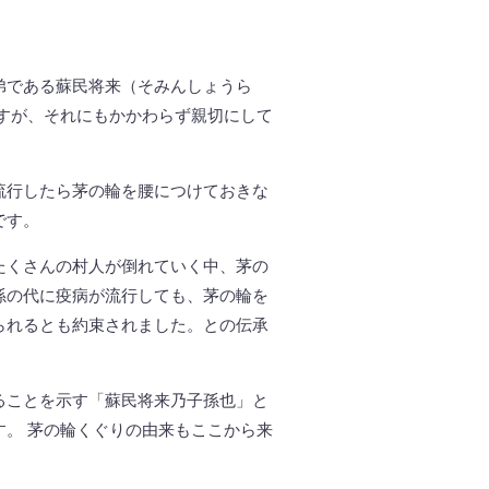
弟である蘇民将来（そみんしょうら
すが、それにもかかわらず親切にして
流行したら茅の輪を腰につけておきな
です。
たくさんの村人が倒れていく中、茅の
孫の代に疫病が流行しても、茅の輪を
られるとも約束されました。との伝承
ることを示す「蘇民将来乃子孫也」と
。 茅の輪くぐりの由来もここから来