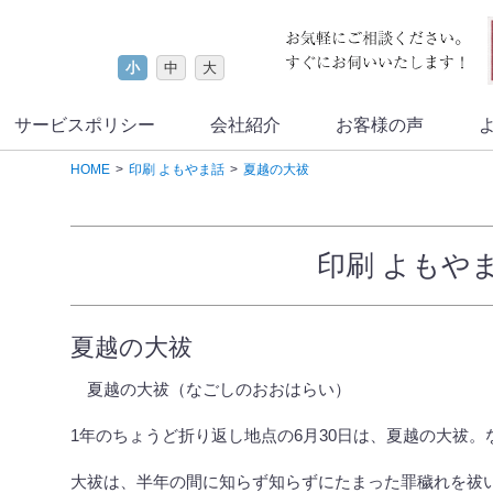
小
中
大
サービスポリシー
会社紹介
お客様の声
HOME
印刷 よもやま話
夏越の大祓
印刷 よもや
夏越の大祓
夏越の大祓（なごしのおおはらい）
1年のちょうど折り返し地点の6月30日は、夏越の大祓
大祓は、半年の間に知らず知らずにたまった罪穢れを祓い