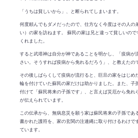
「うちは貧しいから」、と断られてしまいます。
何度頼んでもダメだったので、仕方なく今度はその人の
い）の家を訪ねます。 蘇民の家は兄と違って貧しいので
くれました。
すると武塔神は自分が神であることを明かし、「疫病が
さい。そうすれば疫病から免れるだろう」、と教えたの
その後しばらくして疫病が流行ると、巨旦の家をはじめ
輪を付けていた蘇民の家だけは助かりました。また、子
付けて「蘇民将来の子孫です」、と言えば災厄から免れ
が伝えられています。
この伝承から、無病息災を願う家は蘇民将来の子孫であ
書かれた護符を、家の玄関の注連縄に取り付けるわけです
ています。