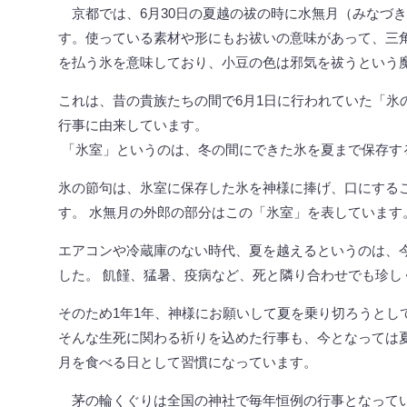
京都では、6月30日の夏越の祓の時に水無月（みなづ
す。使っている素材や形にもお祓いの意味があって、三
を払う氷を意味しており、小豆の色は邪気を祓うという
これは、昔の貴族たちの間で6月1日に行われていた「氷
行事に由来しています。
「氷室」というのは、冬の間にできた氷を夏まで保存す
氷の節句は、氷室に保存した氷を神様に捧げ、口にする
す。 水無月の外郎の部分はこの「氷室」を表しています
エアコンや冷蔵庫のない時代、夏を越えるというのは、
した。 飢饉、猛暑、疫病など、死と隣り合わせでも珍し
そのため1年1年、神様にお願いして夏を乗り切ろうとし
そんな生死に関わる祈りを込めた行事も、今となっては
月を食べる日として習慣になっています。
茅の輪くぐりは全国の神社で毎年恒例の行事となってい