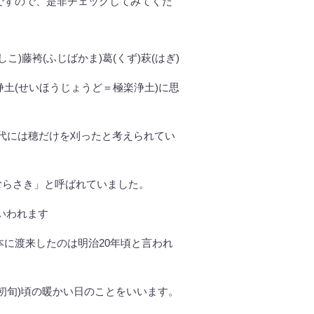
ですので、是非チェックしてみてくだ
こ)藤袴(ふじばかま)葛(くず)萩(はぎ)
土(せいほうじょうど＝極楽浄土)に思
代には穂だけを刈ったと考えられてい
むらさき」と呼ばれていました。
いわれます
本に渡来したのは明治20年頃と言われ
2月初旬)頃の暖かい日のことをいいます。