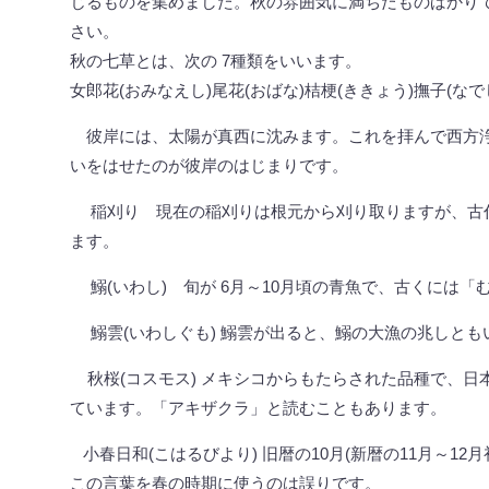
じるものを集めました。秋の雰囲気に満ちたものばかり
さい。
秋の七草とは、次の 7種類をいいます。
女郎花(おみなえし)尾花(おばな)桔梗(ききょう)撫子(なでし
彼岸には、太陽が真西に沈みます。これを拝んで西方浄
いをはせたのが彼岸のはじまりです。
稲刈り 現在の稲刈りは根元から刈り取りますが、古
ます。
鰯(いわし) 旬が 6月～10月頃の青魚で、古くには「
鰯雲(いわしぐも) 鰯雲が出ると、鰯の大漁の兆しとも
秋桜(コスモス) メキシコからもたらされた品種で、日
ています。「アキザクラ」と読むこともあります。
小春日和(こはるびより) 旧暦の10月(新暦の11月～1
この言葉を春の時期に使うのは誤りです。