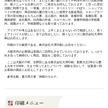
消毒対策もばっちりです。まだまだ暑い夏のスタミナ料理や冷たいお飲み物
の、新メニューも出来たので、ご来店をお待ちしております。と言った宣伝
活動に利用できる、一筆箋、ポスター、タペストリー・のぼり、ショップカ
ードの作成や、商店街様の夏の売り出しに使用する販促用品、スタンプカー
ド等の宣伝物はもちろんの事、法人様の、御名刺、各種封筒、各種伝票、各
種挨拶状、会社案内、社内報の作成、スローガンや、各種学校様の学校案
内、就職ガイド、学校新聞なども取り扱っております。
アイデアや考えはあるけども、上手くまとまらないので相談したい。色々
とアドバイスが欲しい。全てお任せしたい。様々なニーズに株式会社大澤印
刷はお応えします。
印刷のプロ集団である、株式会社大澤印刷にお任せください。
大阪市内のお客様は直接のご訪問もさせていただいております。しっかり
向き合って納得のいく商品、製品をご提供しております。
ここは大阪の下町、生野区にある株式会社大澤印刷。創業大正2年から数
え今年で109年。今まで培ってきたノウハウ、経験を活かして、従業員一同
お客様の満足にお応えしてまいります。
参考文献：夏川草介著「神様のカルテ」