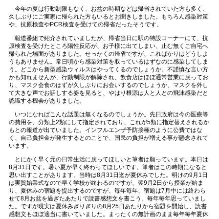
今年の夏は行動制限もなく、お盆の時期などは帰省されていた方も多く、
久しぶりにご実家に帰られた方もいるとお聞きしました。もちろん感染対策
や、抗原検査やPCR検査を受けての帰省だったそうです。
報道番組で紹介されていましたが、帰省当日に駅の特設コーナーにて、抗
原検査を受けたところ陽性反応が、お子様に出てしまい、止む無くご自宅へ
帰られた場面がありました。せっかくの帰省ですが、こればかりはどうしよ
うもありません。常日頃から感染対策を取っているはずなのに感染してしま
う。どこから新型感染ウィルスはやってくるのでしょうか。不謹慎な言い方
かも知れませんが、行動制限が解除され、飲食店はほぼ通常営業に戻ってお
り、マスク会食のはずが久しぶりにお会いするのでしょうか、マスクを外し
て大きな声でお話しする姿を見ると、やはり根源は人と人との飛沫感染だと
認識する機会がありました。
いつになればこんな話題は無くなるのでしょうか。先日政府は今の医療等
の費用を、分類上2類にして指定されており、これが5類に指定替えされるか
もとの報道が出ていました。インフルエンザ予防接種のように公費ではな
く、自己負担金が発生するとのことで、国民の負担が増える事が懸念されて
います。
とにかく早く元の日常生活に戻ってほしいと筆者は願っています。本日は
8月31日です。暑い夏が早く終わってほしいです。筆者はこの時期になると
思い出すことがあります。当時は8月31日迄が夏休みでした。明けの9月1日
は実質始業式なので早く学校が終わるのですが、翌9月2日から授業が始ま
り、夏休みの宿題を提出するのですが、毎年毎年、宿題は7月中には終わら
せて8月お盆を過ぎたあたりで読書感想文を書こう。毎年毎年思っていまし
た。ですが現実は夏休みぎりぎりの8月25日あたりから宿題を開始し、読書
感想文もほぼ適当に書いていました。まったくの無計画のまま毎年毎年夏休