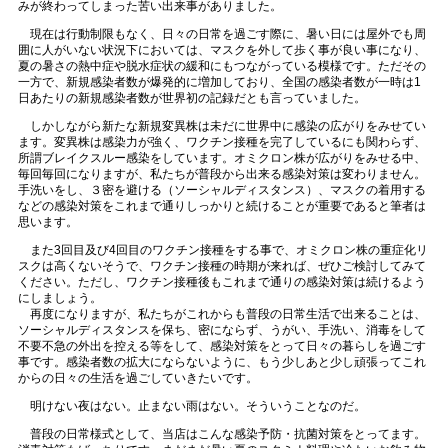
みが終わってしまった苦い出来事がありました。
現在は行動制限もなく、日々の日常を過ごす際に、暑い日には屋外でも周
囲に人がいない状況下においては、マスクを外して歩く事が良い事になり、
夏の暑さの熱中症や脱水症状の緩和にもつながっている模様です。ただその
一方で、新規感染者数が爆発的に増加しており、全国の感染者数が一時は1
日あたりの新規感染者数が世界初の記録だとも言っていました。
しかしながら新たな新規変異株は未だに世界中に感染の広がりをみせてい
ます。変異株は感染力が強く、ワクチン接種を完了しているにも関わらず、
所謂ブレイクスルー感染をしています。オミクロン株が広がりをみせる中、
毎回毎回になりますが、私たちが普段から出来る感染対策は変わりません。
手洗いをし、３密を避ける（ソーシャルディスタンス）、マスクの着用する
などの感染対策をこれまで通りしっかりと続けることが重要であると筆者は
思います。
また3回目及び4回目のワクチン接種をする事で、オミクロン株の重症化リ
スクは高くないそうで、ワクチン接種の時期が来れば、ぜひご検討してみて
ください。ただし、ワクチン接種後もこれまで通りの感染対策は続けるよう
にしましょう。
再度になりますが、私たちがこれからも普段の日常生活で出来ることは、
ソーシャルディスタンスを保ち、密にならず、うがい、手洗い、消毒をして
不要不急の外出を控える等をして、感染対策をとって日々の暮らしを過ごす
事です。感染者数の拡大にならないように、もう少しあと少し頑張ってこれ
からの日々の生活を過ごしていきたいです。
明けない夜はない。止まない雨はない。そういうことなのだ。
普段の日常様式として、当店はこんな感染予防・抗菌対策をとってます。