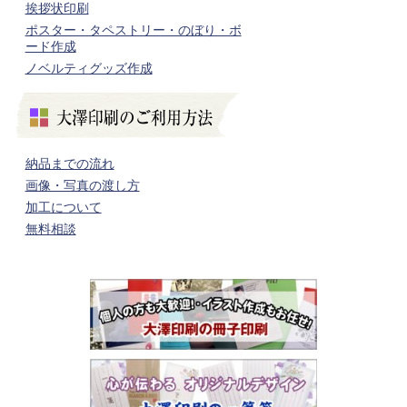
挨拶状印刷
ポスター・タペストリー・のぼり・ボ
ード作成
ノベルティグッズ作成
納品までの流れ
画像・写真の渡し方
加工について
無料相談