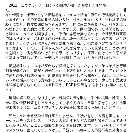
2022年はウクライナ・ロシアの戦争が激しさを増した年であっ
た。 世
界の情勢は、相変わらずの新型感染ウィルスの話題。戦争の停戦協議をして
いますが、両国の主張に相当の隔たり駆け引き、相違があり、平行線で協議
終了になり、再度次回に持ち込みます。一向に前に進みません。引き延ばし
の感じが、個人的には思ってしまいます。元は同じ国であった仲間である。
と報道のニュースで聞きました。政治の思惑が異なるのは、全世界共通事項
ではありますが、これ以上の戦争行為、紛争行為は直ぐに止めてほしいと感
じました。小さい子供さんが身近に死を感じる。との言葉を発するインタビ
ューがありましたし、子供さんがいるのが分かっていて攻撃した。とかの報
道を聞くと、胸が締めつけられる思いがあります。停戦に向けての合意が早
く決まってほしいです。一刻も早く停戦して欲しいと強く感じました。
新型感染ウィルスは相変わらず猛威を振るっていますが、年末年始は行動
制限が無くなり、帰省・観光に出かける方が多いと思われます。ですが今ま
で通りの生活様式を保ち、新規感染者数を少しでも減らすために、気づかな
いうちに感染している方も多くいらっしゃるとの事なので、少しでも異変や
違和感を感じられたら、抗原検査や、PCR検査等をするようにお願いいたし
ます。
毎回の繰り返しになりますが、感染症対策を取り、手指の消毒・除菌・う
がい等の予防対策をしっかりとして、早く元通りの日常生活を手に入れる事
が出来るように、コロナワクチンの接種を出来る限りお願いしたいです。
私たちが出来る感染対策は変わりません。手洗いをし、３密を避ける（ソ
ーシャルディスタンス）、マスクの着用するなどの感染対策をこれまで通り
しっかりと続けることが重要であると筆者は思います。ソーシャルディスタ
ンスを保ち、密にならず、うがい、手洗い、消毒をして不要不急の外出を控