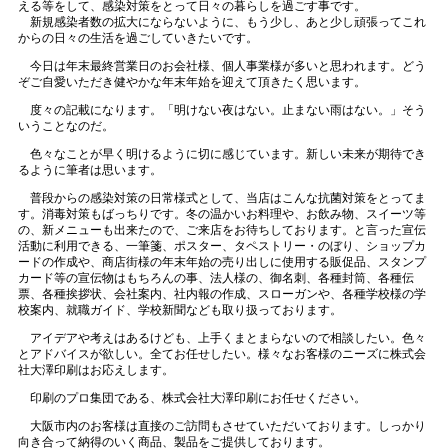
える等をして、感染対策をとって日々の暮らしを過ごす事です。
新規感染者数の拡大にならないように、もう少し、あと少し頑張ってこれ
からの日々の生活を過ごしていきたいです。
今日は年末最終営業日のお会社様、個人事業様が多いと思われます。どう
ぞご自愛いただき健やかな年末年始を迎えて頂きたく思います。
度々の記載になります。「明けない夜はない。止まない雨はない。」そう
いうことなのだ。
色々なことが早く明けるように切に感じています。新しい未来が期待でき
るように筆者は思います。
普段からの感染対策の日常様式として、当店はこんな抗菌対策をとってま
す。消毒対策もばっちりです。冬の温かいお料理や、お飲み物、スイーツ等
の、新メニューも出来たので、ご来店をお待ちしております。と言った宣伝
活動に利用できる、一筆箋、ポスター、タペストリー・のぼり、ショップカ
ードの作成や、商店街様の年末年始の売り出しに使用する販促品、スタンプ
カード等の宣伝物はもちろんの事、法人様の、御名刺、各種封筒、各種伝
票、各種挨拶状、会社案内、社内報の作成、スローガンや、各種学校様の学
校案内、就職ガイド、学校新聞なども取り扱っております。
アイデアや考えはあるけども、上手くまとまらないので相談したい。色々
とアドバイスが欲しい。全てお任せしたい。様々なお客様のニーズに株式会
社大澤印刷はお応えします。
印刷のプロ集団である、株式会社大澤印刷にお任せください。
大阪市内のお客様は直接のご訪問もさせていただいております。しっかり
向き合って納得のいく商品、製品をご提供しております。