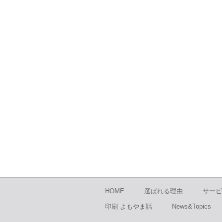
HOME
選ばれる理由
サービ
印刷 よもやま話
News&Topics