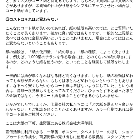
と、多くの人がコート紙と答えるでしょう。もちろん上質紙には上質紙の良
さがありますが、印刷物の仕上がり感をシンプルにアップさせたい場合は、
コート紙が適しています。
③コストはそれほど変わらない
こんなにコート紙が良いのであれば、紙の値段も高いのでは、とご質問いた
だくことが良くあります。確かに良い紙ではありますが、一般的な上質紙と
比べてはるかに金額が高いということはありません。場合によってはほとん
ど変わらないということもあります。
紙の値段は、「紙の使用量」「紙の厚さ」「紙の種類」によって決まりま
す。例えば、
1,000
部のチラシを作る場合には、どのくらいの紙の厚さにす
るのか、どのような紙を使うのか、といったことを確認して値段を出しま
す。
一般的には紙が厚くなればなるほど高くなります。しかし、紙の種類は変わ
っても金額が変わらない、もしくはほとんど変わらないということもありま
す。なるべく安くしたいからコート紙は選ばないようにしていた、という場
合は、是非一度見積もりをとってみてください。ひょっとすると思ったほど
の金額ではなく、今後コート紙を選ぶことができるかもしれません。
いかがでしたでしょうか。印刷会社の私たちには「どの紙を選んだら良いか
わからない」とご相談を頂くことがよくありますが、カラー印刷であれば是
非コート紙をご検討ください。
ここは大阪の下町、生野区にある株式会社大澤印刷。
宣伝活動に利用できる、一筆箋、ポスター、タペストリー・のぼり、ショッ
プカードの作成や、商店街様の売り出しに使用する販促品、スタンプカード