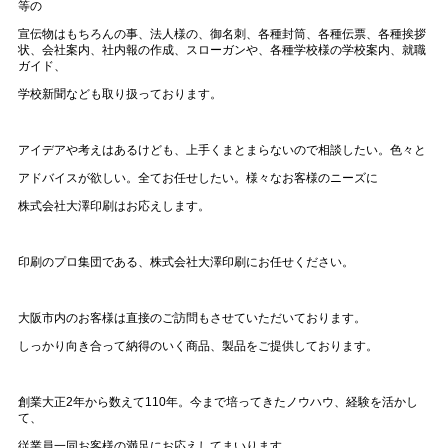
等の
宣伝物はもちろんの事、法人様の、御名刺、各種封筒、各種伝票、各種挨拶
状、会社案内、社内報の作成、スローガンや、各種学校様の学校案内、就職
ガイド、
学校新聞なども取り扱っております。
アイデアや考えはあるけども、上手くまとまらないので相談したい。色々と
アドバイスが欲しい。全てお任せしたい。様々なお客様のニーズに
株式会社大澤印刷はお応えします。
印刷のプロ集団である、株式会社大澤印刷にお任せください。
大阪市内のお客様は直接のご訪問もさせていただいております。
しっかり向き合って納得のいく商品、製品をご提供しております。
創業大正
2
年から数えて
110
年。今まで培ってきたノウハウ、経験を活かし
て、
従業員一同お客様の満足にお応えしてまいります。