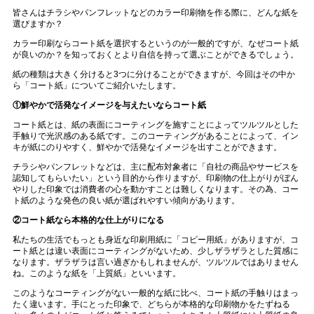
皆さんはチラシやパンフレットなどのカラー印刷物を作る際に、どんな紙を
選びますか？
カラー印刷ならコート紙を選択するというのが一般的ですが、なぜコート紙
が良いのか？を知っておくとより自信を持って選ぶことができるでしょう。
紙の種類は大きく分けると
3
つに分けることができますが、今回はその中か
ら「コート紙」についてご紹介いたします。
①鮮やかで活発なイメージを与えたいならコート紙
コート紙とは、紙の表面にコーティングを施すことによってツルツルとした
手触りで光沢感のある紙です。このコーティングがあることによって、イン
キが紙にのりやすく、鮮やかで活発なイメージを出すことができます。
チラシやパンフレットなどは、主に配布対象者に「自社の商品やサービスを
認知してもらいたい」という目的から作りますが、印刷物の仕上がりがぼん
やりした印象では消費者の心を動かすことは難しくなります。その為、コー
ト紙のような発色の良い紙が選ばれやすい傾向があります。
②コート紙なら本格的な仕上がりになる
私たちの生活でもっとも身近な印刷用紙に「コピー用紙」がありますが、コ
ート紙とは違い表面にコーティングがないため、少しザラザラとした質感に
なります。ザラザラは言い過ぎかもしれませんが、ツルツルではありません
ね。このような紙を「上質紙」といいます。
このようなコーティングがない一般的な紙に比べ、コート紙の手触りはまっ
たく違います。手にとった印象で、どちらが本格的な印刷物かをたずねる